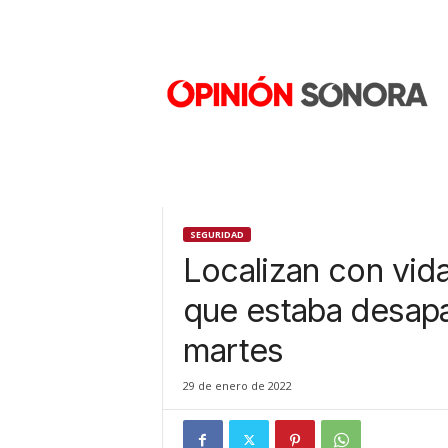
O
p
i
n
i
ó
n
S
o
n
SEGURIDAD
o
Localizan con vida
r
a
que estaba desap
N
martes
u
e
v
29 de enero de 2022
o