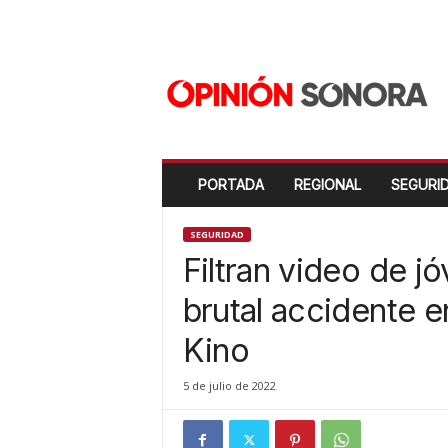
O
p
i
n
i
ó
n
PORTADA
REGIONAL
SEGURI
S
o
n
SEGURIDAD
o
Filtran video de j
r
a
brutal accidente e
N
Kino
u
e
v
5 de julio de 2022
o