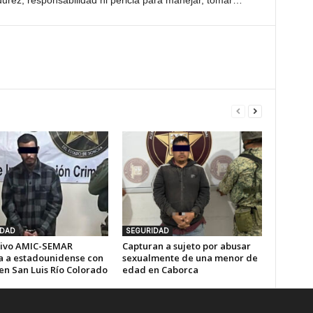
durez, responsabilidad ni pericia para manejar, tomar…”
IDAD
SEGURIDAD
ivo AMIC-SEMAR
Capturan a sujeto por abusar
a a estadounidense con
sexualmente de una menor de
en San Luis Río Colorado
edad en Caborca