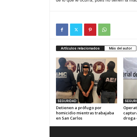
de lo que le ocurra, pues no tienen la ma
Artículos relacionados
Más del autor
SEGURIDAD
SEGUR
Detienen a prófugo por
Operat
homicidio mientras trabajaba
captur
en San Carlos
droga 