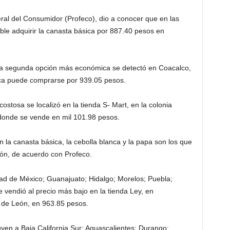
al del Consumidor (Profeco), dio a conocer que en las
ble adquirir la canasta básica por 887.40 pesos en
la segunda opción más económica se detectó en Coacalco,
ca puede comprarse por 939.05 pesos.
ostosa se localizó en la tienda S- Mart, en la colonia
donde se vende en mil 101.98 pesos.
la canasta básica, la cebolla blanca y la papa son los que
ión, de acuerdo con Profeco.
dad de México; Guanajuato; Hidalgo; Morelos; Puebla;
e vendió al precio más bajo en la tienda Ley, en
 de León, en 963.85 pesos.
uyen a Baja California Sur; Aguascalientes; Durango;