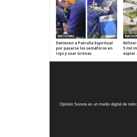
NACIONAL
NACIO
Detienen a Patrulla Espiritual
Militar
por pasarse los semáforos en
5 mil m
rojo y usar sirenas
espiar
Opinión Sonora es un medio digital de noti