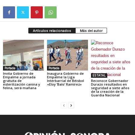
Artículos relacionados
Más del autor
Portada
Portada
Invita Gobierno de
Inaugura Gobierno de
ESTATAL
Empalme a jornada
Empalme la Liga
gratuita de
Interbarrial de Béisbol
Reconoce Gobernador
esterilización canina y
«Eloy ‘Balo’ Ramírez»
Durazo resultados en
felina, será mañana
seguridad a siete años
de la creación de la
Guardia Nacional