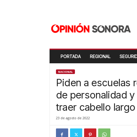
O
p
i
n
i
ó
n
PORTADA
REGIONAL
SEGURI
S
o
n
NACIONAL
o
Piden a escuelas re
r
a
de personalidad y 
N
traer cabello largo
u
e
v
23 de agosto de 2022
o