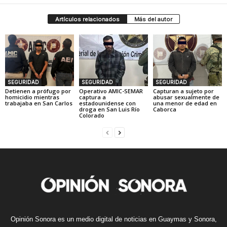
Artículos relacionados
Más del autor
SEGURIDAD
SEGURIDAD
SEGURIDAD
Detienen a prófugo por
Operativo AMIC-SEMAR
Capturan a sujeto por
homicidio mientras
captura a
abusar sexualmente de
trabajaba en San Carlos
estadounidense con
una menor de edad en
droga en San Luis Río
Caborca
Colorado
Opinión Sonora es un medio digital de noticias en Guaymas y Sonora,