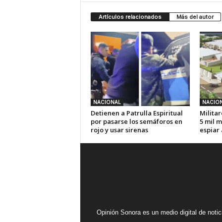
Artículos relacionados
Más del autor
NACIONAL
NACIO
Detienen a Patrulla Espiritual
Militar
por pasarse los semáforos en
5 mil m
rojo y usar sirenas
espiar
Opinión Sonora es un medio digital de noti