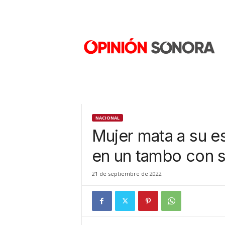
O
p
i
n
i
ó
n
S
o
n
NACIONAL
o
Mujer mata a su e
r
a
en un tambo con s
N
u
21 de septiembre de 2022
e
v
o