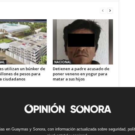
NAL
NACIONAL
es utilizan un búnker de
Detienen a padre acusado de
illones de pesos para
poner veneno en yogur para
 a ciudadanos
matar a sus hijos
cias en Guaymas y Sonora, con información actualizada sobre seguridad, polí