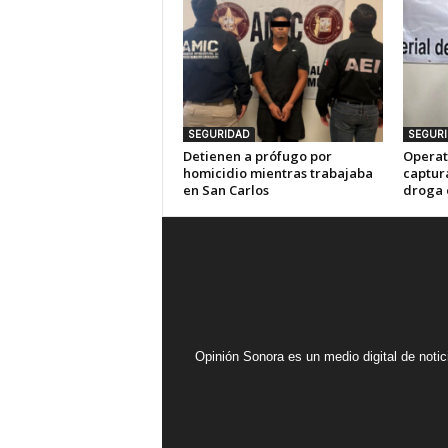
SEGURIDAD
SEGUR
Detienen a prófugo por
Operat
homicidio mientras trabajaba
captur
en San Carlos
droga 
Opinión Sonora es un medio digital de noti