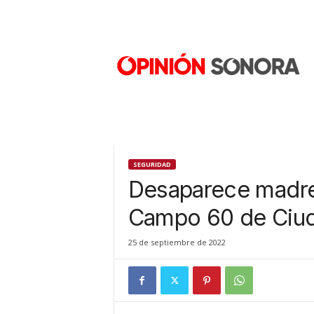
O
p
i
n
i
ó
n
S
o
n
SEGURIDAD
o
Desaparece madre 
r
a
Campo 60 de Ciu
N
u
25 de septiembre de 2022
e
v
o