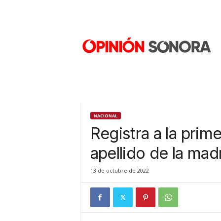
O
p
i
n
i
ó
n
S
o
n
NACIONAL
o
Registra a la prime
r
a
apellido de la mad
N
u
13 de octubre de 2022
e
v
o