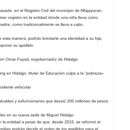
do, en el Registro Civil del municipio de Alfajayucan,
primer registro en la entidad donde una niña lleva como
 padre, como tradicionalmente se lleva a cabo.
 esta manera, podrán brindarle una identidad a su hija,
eponer su apellido.
 con Omar Fayad, exgobernador de Hidalgo
ng en Hidalgo; titular de Educación culpa a la “pobreza»
cidente vehicular
lcaldes y exfuncionarios que desvió 200 millones de pesos
les en su nueva sede de Miguel Hidalgo
en la entidad a pesar de que, desde 2015, se reformó el
milias podrán decidir el orden de los apellidos para el