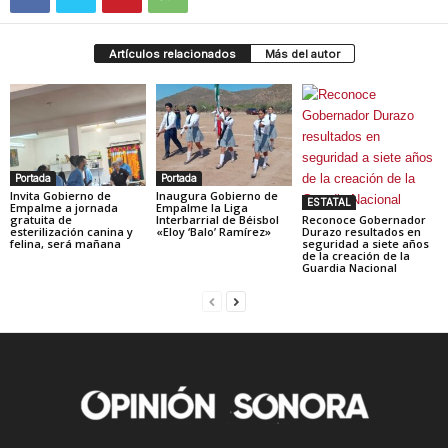
Artículos relacionados
Más del autor
Portada
Portada
Invita Gobierno de
Inaugura Gobierno de
ESTATAL
Empalme a jornada
Empalme la Liga
gratuita de
Interbarrial de Béisbol
Reconoce Gobernador
esterilización canina y
«Eloy ‘Balo’ Ramírez»
Durazo resultados en
felina, será mañana
seguridad a siete años
de la creación de la
Guardia Nacional