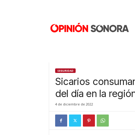
O
p
i
n
i
ó
n
S
o
n
SEGURIDAD
o
Sicarios consuman
r
a
del día en la reg
N
u
4 de diciembre de 2022
e
v
o