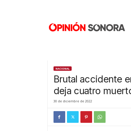
O
p
i
n
i
ó
n
S
o
n
NACIONAL
o
Brutal accidente e
r
a
deja cuatro muert
N
u
30 de diciembre de 2022
e
v
o