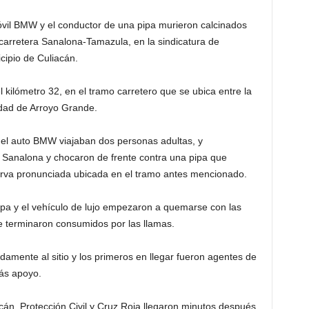
vil BMW y el conductor de una pipa murieron calcinados
 carretera Sanalona-Tamazula, en la sindicatura de
cipio de Culiacán.
del kilómetro 32, en el tramo carretero que se ubica entre la
idad de Arroyo Grande.
 el auto BMW viajaban dos personas adultas, y
 Sanalona y chocaron de frente contra una pipa que
curva pronunciada ubicada en el tramo antes mencionado.
a pipa y el vehículo de lujo empezaron a quemarse con las
te terminaron consumidos por las llamas.
damente al sitio y los primeros en llegar fueron agentes de
más apoyo.
n, Protección Civil y Cruz Roja llegaron minutos después