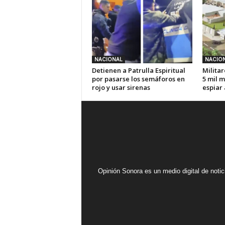
NACIONAL
NACIO
Detienen a Patrulla Espiritual
Militar
por pasarse los semáforos en
5 mil m
rojo y usar sirenas
espiar
Opinión Sonora es un medio digital de noti