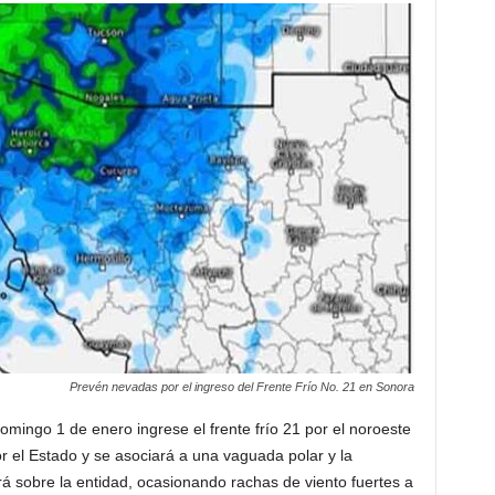
Prevén nevadas por el ingreso del Frente Frío No. 21 en Sonora
mingo 1 de enero in­grese el frente frío 21 por el noroeste
 el Estado y se asoc­iará a una vaguada polar y la
rá sobre la entidad, ocasiona­ndo rachas de viento fuertes a