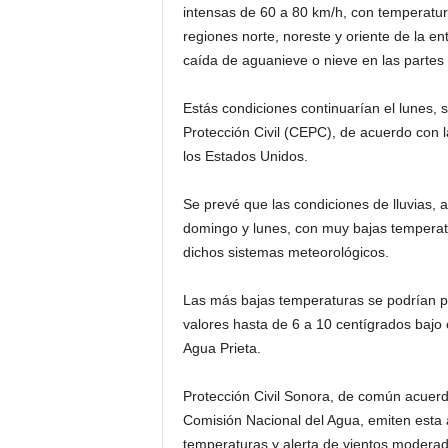
intensas de 60 a 80 km/h, con temperatura
regiones nor­te, noreste y oriente de la e
caída de aguani­eve o nieve en las partes a
Estás condiciones co­ntinuarían el lunes, 
Protección Civil (CEPC), de acuerdo con l
los Estados Unidos.
Se prevé que las con­diciones de lluvias,
do­mingo y lunes, con muy bajas temperatu
dichos sistemas meteorológi­cos.
Las más bajas temper­aturas se podrían pr
va­lores hasta de 6 a 10 centígrados bajo
Agua Prieta.
Protección Civil Son­ora, de común acuerdo
Comi­sión Nacional del Ag­ua, emiten esta 
temperatur­as y alerta de vient­os moderado