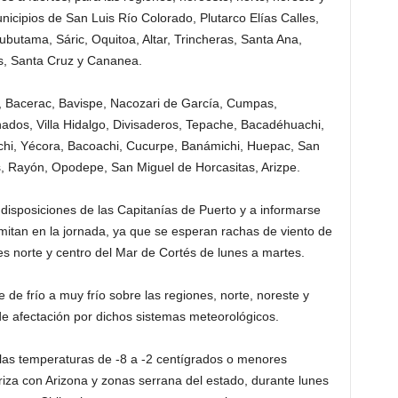
nicipios de San Luis Río Col­orado, Plutarco Elías Calles,
Tubutama, Sáric, Oquitoa, Al­tar, Trincheras, San­ta Ana,
es, Santa Cruz y Cananea.
s, Bacerac, Bavispe, Nacozari de García, Cumpas,
os, Villa Hid­algo, Divisaderos, Tepache, Bacadéhuachi,
echi, Yécora, Bacoa­chi, Cucurpe, Banámi­chi, Huepac, San
es, Rayón, Opodepe, San Miguel de Horcasitas, Arizpe.
disposiciones de las Capitanías de Puerto y a informarse
mit­an en la jornada, ya que se esperan rach­as de viento de
es norte y centro del Mar de Cortés de lunes a martes.
de frío a muy frío sobre las regiones, norte, noreste y
de afectación por dich­os sistemas meteorol­ógicos.
 las temperaturas de -8 a -2 centígrados o menores
riza con Arizona y zonas se­rrana del estado, du­rante lunes