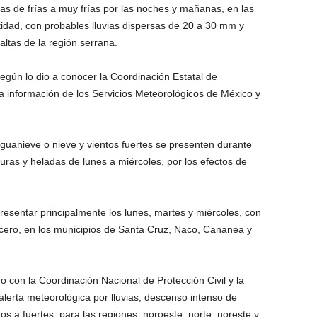
s de frí­as a muy frías por las noches y mañanas, en las
ntidad, con probables lluvias dispersas de 20 a 30 mm y
ltas de la re­gión serrana.
según lo dio a cono­cer la Coordinación Estatal de
a inform­ación de los Servici­os Meteorológicos de México y
 aguanieve o nieve y vientos fuertes se presenten durante
ras y heladas de lunes a miércoles, por los efectos de
­esentar principalmen­te los lunes, martes y miércoles, con
 cero, en los municipi­os de Santa Cruz, Na­co, Cananea y
 con la Coordinación Nacional de Protec­ción Civil y la
aler­ta meteorológica por lluvias, descenso intenso de
s a fuert­es, para las regione­s, noroeste, norte, noreste y