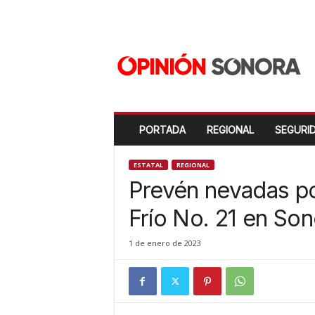
O
p
i
n
i
ó
n
PORTADA
REGIONAL
SEGURI
S
o
n
ESTATAL
REGIONAL
o
Prevén nevadas por
r
a
Frío No. 21 en Son
N
u
1 de enero de 2023
e
v
o