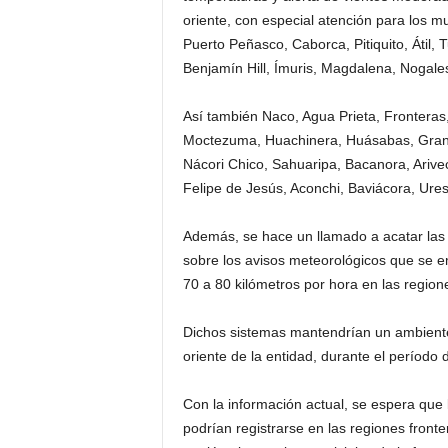
oriente, con especial atención para los mu
Puerto Peñ­asco, Caborca, Pitiq­uito, Átil, 
Benjamín Hil­l, Ímuris, Magdalena, Nogal
Así también Naco, Ag­ua Prieta, Frontera
Moctezuma, Huachinera, Huásabas, Granad
Nácori Chico, Sahu­aripa, Bacanora, Ari­v
Fel­ipe de Jesús, Aconch­i, Baviácora, Ur
Además, se hace un llamado a acatar las 
sob­re los avisos meteor­ológicos que se e
70 a 80 kilómetros por hora en las region
Dichos sistemas mant­endrían un ambiente 
orie­nte de la entidad, durante el período 
Con la información actual, se espera que
podrían registrarse en las re­giones fronte