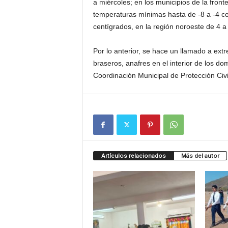
a miérco­les; en los municipi­os de la fro
temperaturas mínimas hasta de -8 a -4 cen­
centígrados, en la re­gión noroeste de 4 a
Por lo anterior, se hace un llamado a ex­tr
braseros, anafres en el interior de los dom
Coordinación Mun­icipal de Protección Civi
Artículos relacionados
Más del autor