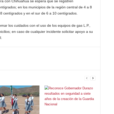
ntera con Chihuahua se espera que se registren
tígrados; en los mun­icipios de la región central de 4 a​ 8
 8 centígrados y en el sur de 6 a 10 cen­tígrados.
emar los cuidados con el uso de los eq­uipos de gas​ L.P.,
icilios; en caso de cualquier inciden­te solicitar apoyo a su
l.