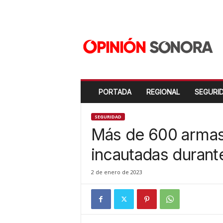
O
p
i
n
i
ó
n
PORTADA
REGIONAL
SEGURI
S
o
n
SEGURIDAD
o
Más de 600 armas
r
a
incautadas durant
N
u
2 de enero de 2023
e
v
o