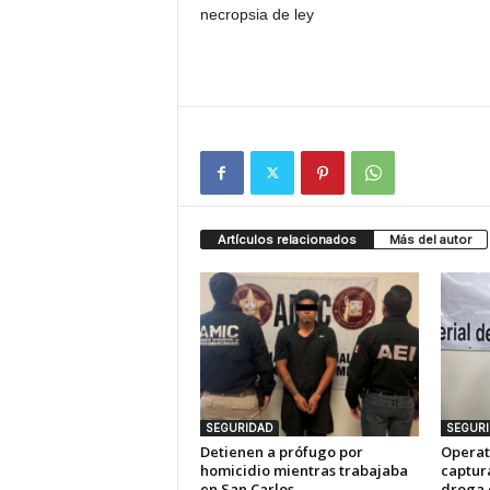
necropsia de ley
Artículos relacionados
Más del autor
SEGURIDAD
SEGUR
Detienen a prófugo por
Operat
homicidio mientras trabajaba
captur
en San Carlos
droga 