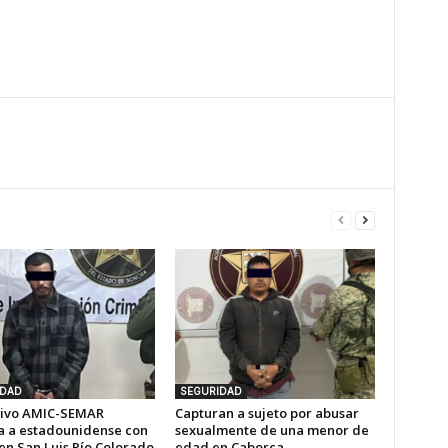
IDAD
SEGURIDAD
ivo AMIC-SEMAR
Capturan a sujeto por abusar
a a estadounidense con
sexualmente de una menor de
en San Luis Río Colorado
edad en Caborca