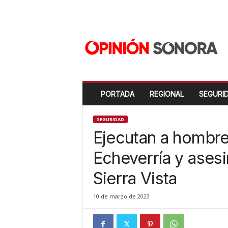
O
p
i
n
i
ó
n
PORTADA
REGIONAL
SEGURI
S
o
n
SEGURIDAD
o
Ejecutan a hombre 
r
a
Echeverría y asesi
N
Sierra Vista
u
e
v
10 de marzo de 2023
o