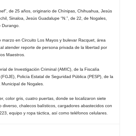
hef”, de 25 años, originario de Chínipas, Chihuahua, Jesús
chil, Sinaloa, Jesús Guadalupe “N.”, de 22, de Nogales,
e Durango.
 marzo en Circuito Los Mayos y bulevar Racquet, área
l atender reporte de persona privada de la libertad por
los Maestros.
rial de Investigación Criminal (AMIC), de la Fiscalía
(FGJE), Policía Estatal de Seguridad Pública (PESP), de la
a Municipal de Nogales.
r, color gris, cuatro puertas, donde se localizaron siete
co diverso, chalecos balísticos, cargadores abastecidos con
.223, equipo y ropa táctica, así como teléfonos celulares.