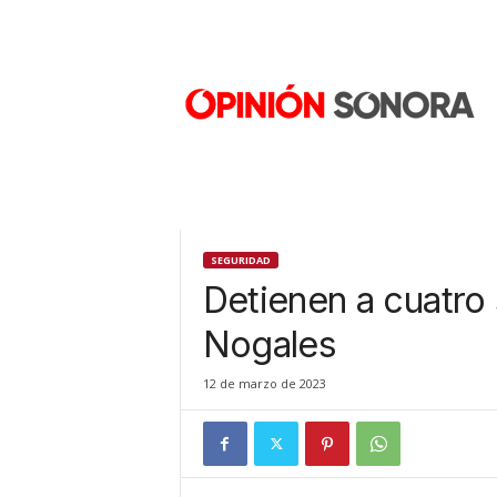
O
p
i
n
i
ó
n
S
o
n
SEGURIDAD
o
Detienen a cuatro 
r
a
Nogales
N
u
12 de marzo de 2023
e
v
o