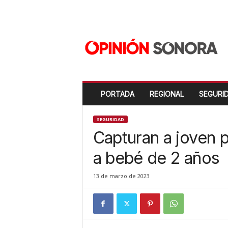
O
p
i
n
i
ó
n
PORTADA
REGIONAL
SEGURI
S
o
n
SEGURIDAD
o
Capturan a joven p
r
a
a bebé de 2 años
N
u
13 de marzo de 2023
e
v
o