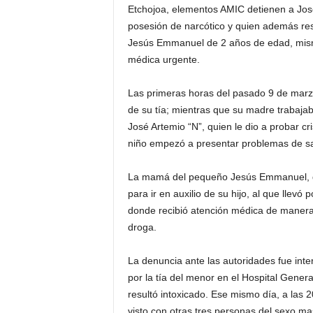
Etchojoa, elementos AMIC detienen a Jos
posesión de narcótico y quien además resu
Jesús Emmanuel de 2 años de edad, mism
médica urgente.
Las primeras horas del pasado 9 de mar
de su tía; mientras que su madre trabaja
José Artemio “N”, quien le dio a probar cr
niño empezó a presentar problemas de salu
La mamá del pequeño Jesús Emmanuel, de 
para ir en auxilio de su hijo, al que llev
donde recibió atención médica de manera 
droga.
La denuncia ante las autoridades fue inte
por la tía del menor en el Hospital Gene
resultó intoxicado. Ese mismo día, a las
visto con otras tres personas del sexo m