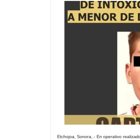
Etchojoa, Sonora,.- En operativo realizad