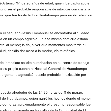
é Artemio “N” de 20 años de edad, quien fue capturado en
ltó ser el probable responsable de intoxicar con cristal a
o que fue trasladado a Huatabampo para recibir atención
zo el pequeño Jesús Emmanuel se encontraba al cuidado
ba en un campo agrícola. En ese mismo domicilio estaba
istal al menor; la tía, al ver que momentos más tarde el
d, decidió dar aviso a la madre, vía telefónica.
inmediato solicitó autorización en su centro de trabajo
ó por su propia cuenta al Hospital General de Huatabampo
urgente, diagnosticándosele probable intoxicación por
rpuesta alrededor de las 14:30 horas del 9 de marzo,
ral de Huatabampo, quien narró los hechos donde el menor
 20:00 horas aproximadamente el presunto responsable fue
asculino caminando en las calles de la Comunidad de El