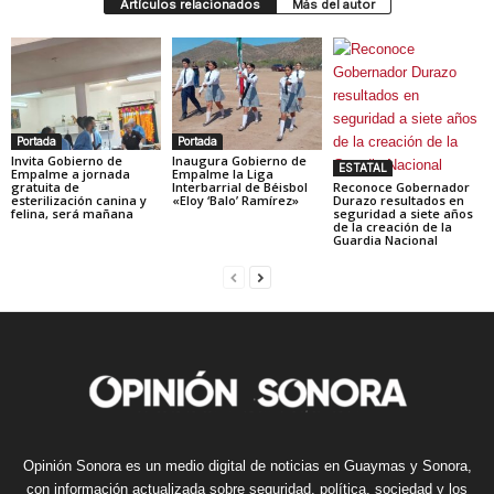
Artículos relacionados
Más del autor
Portada
Portada
Invita Gobierno de
Inaugura Gobierno de
ESTATAL
Empalme a jornada
Empalme la Liga
gratuita de
Interbarrial de Béisbol
Reconoce Gobernador
esterilización canina y
«Eloy ‘Balo’ Ramírez»
Durazo resultados en
felina, será mañana
seguridad a siete años
de la creación de la
Guardia Nacional
Opinión Sonora es un medio digital de noticias en Guaymas y Sonora,
con información actualizada sobre seguridad, política, sociedad y los