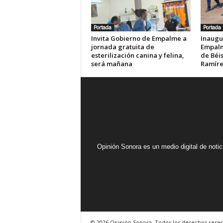
Portada
Portada
Invita Gobierno de Empalme a
Inaugu
jornada gratuita de
Empalm
esterilización canina y felina,
de Béis
será mañana
Ramír
Opinión Sonora es un medio digital de noti
© 2026 Opinión Sonora. Todos los derechos reser