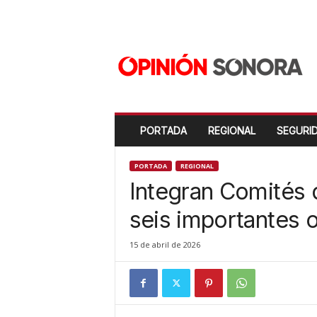
O
p
i
n
i
ó
n
PORTADA
REGIONAL
SEGURI
S
o
n
PORTADA
REGIONAL
o
Integran Comités d
r
a
seis importantes
N
u
15 de abril de 2026
e
v
o