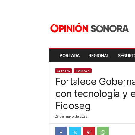
O
p
i
n
i
ó
n
PORTADA
REGIONAL
SEGURI
S
o
n
ESTATAL
PORTADA
o
Fortalece Gobern
r
a
con tecnología y 
N
Ficoseg
u
e
v
29 de mayo de 2026
o