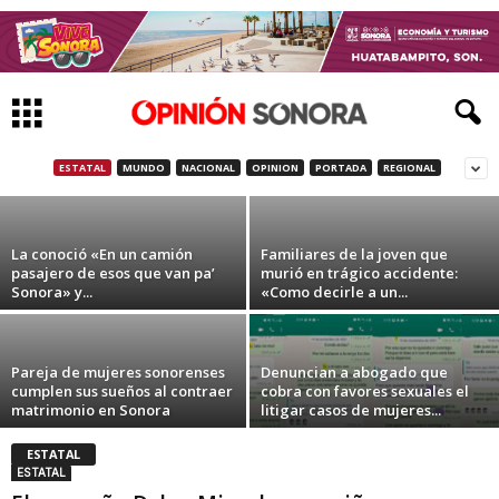
Ingenieras sonorenses utilizan su encanto
para triunfar en la venta de tacos en su
negocio: «Las Chicas de los...
ESTATAL
MUNDO
NACIONAL
OPINION
PORTADA
REGIONAL
10 de abril de 2021
La conoció «En un camión
Familiares de la joven que
pasajero de esos que van pa’
murió en trágico accidente:
Sonora» y...
«Como decirle a un...
Pareja de mujeres sonorenses
Denuncian a abogado que
cumplen sus sueños al contraer
cobra con favores sexuales el
matrimonio en Sonora
litigar casos de mujeres...
ESTATAL
ESTATAL