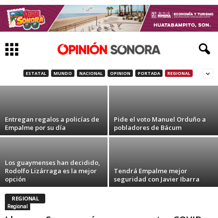
Venden en Sonora la gasolina mas cara y
barata de México:
ESTATAL
MUNDO
NACIONAL
OPINION
PORTADA
REGIONAL
2 de agosto de 2021
Entregan regalos a policías de
Pide el voto Manuel Orduño a
Empalme por su día
pobladores de Bácum
Los guaymenses han decidido,
Rodolfo Lizárraga es la mejor
Tendrá Empalme mejor
opción
seguridad con Javier Ibarra
REGIONAL
Regional