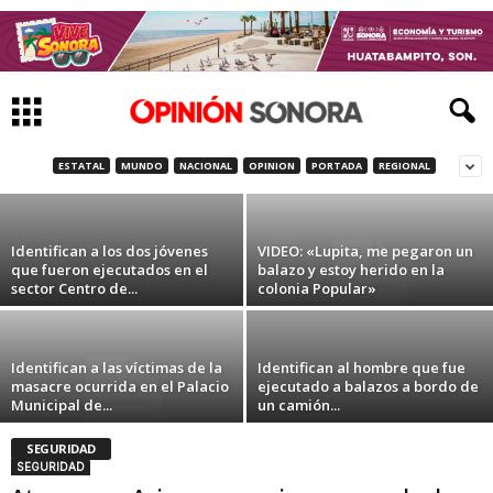
Identifican a los dos hombres que fueron
ejecutados y arrojados en el Valle de
Guaymas-Empalme
ESTATAL
MUNDO
NACIONAL
OPINION
PORTADA
REGIONAL
14 de enero de 2021
Identifican a los dos jóvenes
VIDEO: «Lupita, me pegaron un
que fueron ejecutados en el
balazo y estoy herido en la
sector Centro de...
colonia Popular»
Identifican a las víctimas de la
Identifican al hombre que fue
masacre ocurrida en el Palacio
ejecutado a balazos a bordo de
Municipal de...
un camión...
SEGURIDAD
SEGURIDAD