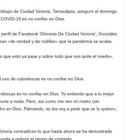
obispo de Ciudad Victoria, Tamaulipas, aseguró el domingo
 COVID-19 es no confiar en Dios.
 perfil de Facebook ‘Diócesis De Ciudad Victoria’, González
ieran «de verdad y de rodillas» que la pandemia se acabe.
ios que esto ya pase y sobre todo que nos quite el miedo»,
 uso de cubrebocas es no confiar en Dios.
rebocas es no confiar en Dios. Yo entiendo que a lo mejor
ne a nada. Pero, así como me ven mi rostro (sin
 en Dios. Piénsenlo, no les voy a pedir que se lo quiten»,
ictoria contradicen lo que hasta ahora se ha demostrado
yuda a reducir el riesgo de contagio.