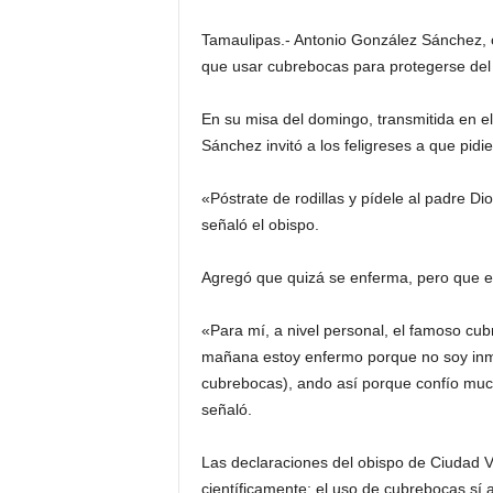
Tamaulipas.- Antonio González Sánchez, 
que usar cubrebocas para protegerse del
En su misa del domingo, transmitida en el
Sánchez invitó a los feligreses a que pid
«Póstrate de rodillas y pídele al padre D
señaló el obispo.
Agregó que quizá se enferma, pero que el
«Para mí, a nivel personal, el famoso cub
mañana estoy enfermo porque no soy inmu
cubrebocas), ando así porque confío mucho
señaló.
Las declaraciones del obispo de Ciudad V
científicamente: el uso de cubrebocas sí a