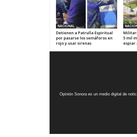
NACIONAL
NACIO
Detienen a Patrulla Espiritual
Militar
por pasarse los semáforos en
5 mil m
rojo y usar sirenas
espiar
Opinión Sonora es un medio digital de noti