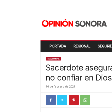
O
p
i
n
i
ó
n
PORTADA
REGIONAL
SEGURI
S
o
n
NACIONAL
o
Sacerdote asegur
r
a
no confiar en Dios
N
u
16 de febrero de 2021
e
v
o