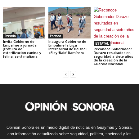
Portada
Portada
Invita Gobierno de
Inaugura Gobierno de
ESTATAL
Empalme a jornada
Empalme la Liga
gratuita de
Interbarrial de Béisbol
Reconoce Gobernador
esterilización canina y
«Eloy ‘Balo’ Ramírez»
Durazo resultados en
felina, será mañana
seguridad a siete años
de la creación de la
Guardia Nacional
Opinión Sonora es un medio digital de noticias en Guaymas y Sonora,
con información actualizada sobre seguridad, política, sociedad y los