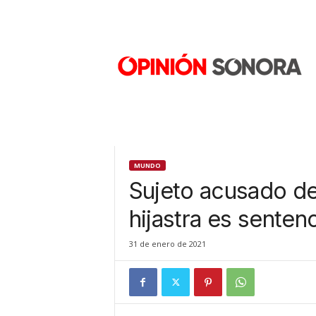
O
p
i
n
i
ó
n
S
o
n
MUNDO
o
Sujeto acusado de
r
a
hijastra es senten
N
u
31 de enero de 2021
e
v
o