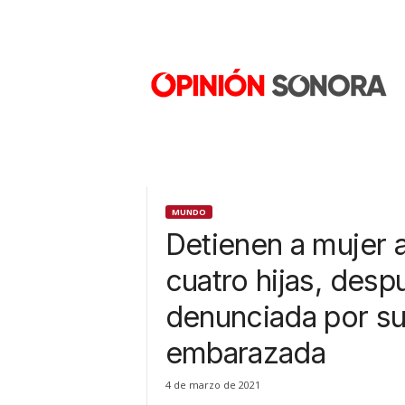
O
p
i
n
i
ó
n
S
o
n
MUNDO
o
Detienen a mujer a
r
a
cuatro hijas, desp
N
denunciada por su
u
e
embarazada
v
o
4 de marzo de 2021