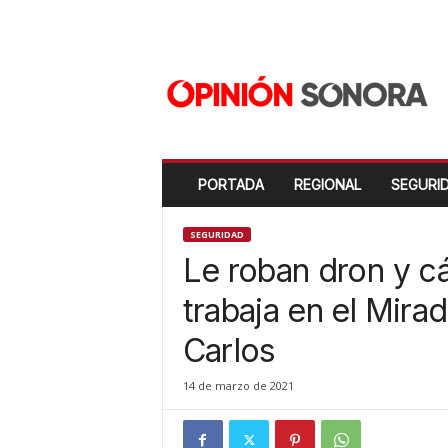
O
p
i
n
i
ó
n
PORTADA
REGIONAL
SEGURI
S
o
n
SEGURIDAD
o
Le roban dron y c
r
a
trabaja en el Mira
N
Carlos
u
e
v
14 de marzo de 2021
o