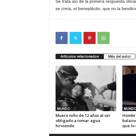
Se trata así de la primera respuesta ofici
se creía, el beneplácito, que no la bendici
Artículos relacionados
Más del autor
MUNDO
MUND
Muere niño de 12 años al ser
Hombre
obligado a tomar agua
balazos
hirviendo
que lo 