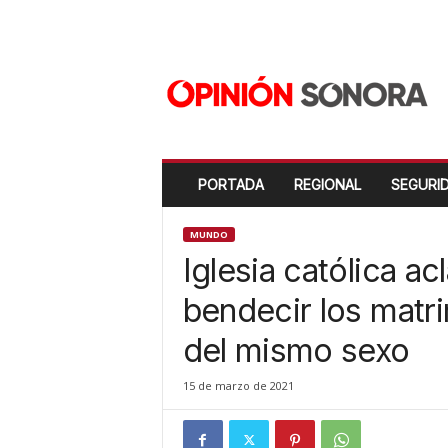
O
p
i
n
i
ó
n
PORTADA
REGIONAL
SEGURI
S
o
n
MUNDO
o
Iglesia católica a
r
a
bendecir los matr
N
del mismo sexo
u
e
v
15 de marzo de 2021
o