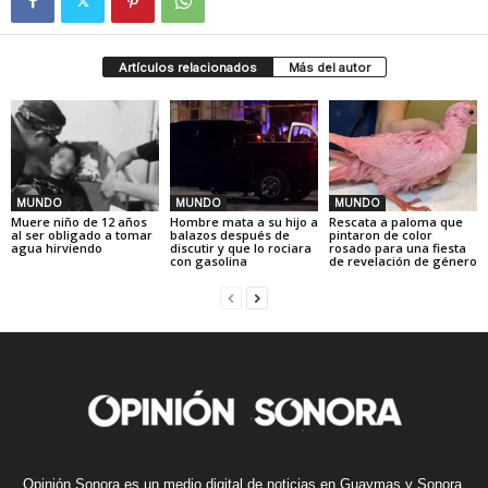
Artículos relacionados
Más del autor
MUNDO
MUNDO
MUNDO
Muere niño de 12 años
Hombre mata a su hijo a
Rescata a paloma que
al ser obligado a tomar
balazos después de
pintaron de color
agua hirviendo
discutir y que lo rociara
rosado para una fiesta
con gasolina
de revelación de género
Opinión Sonora es un medio digital de noticias en Guaymas y Sonora,