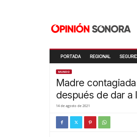
O
p
i
n
i
ó
n
PORTADA
REGIONAL
SEGURI
S
o
n
MUNDO
o
Madre contagiada
r
a
después de dar a l
N
u
14 de agosto de 2021
e
v
o