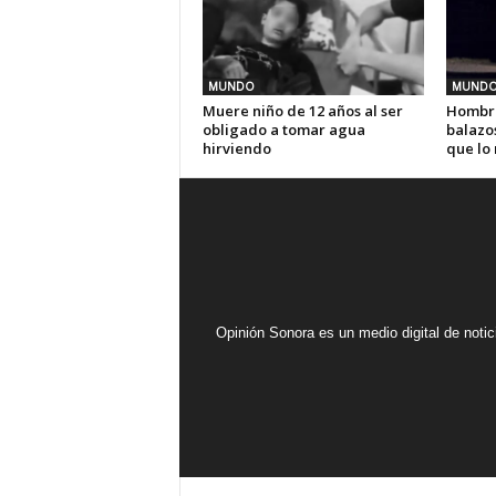
MUNDO
MUND
Muere niño de 12 años al ser
Hombre
obligado a tomar agua
balazos
hirviendo
que lo 
Opinión Sonora es un medio digital de noti