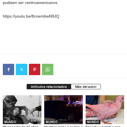
pudisen ser centroamericanos.
https://youtu.be/8cnembwN9JQ
Artículos relacionados
Más del autor
MUNDO
MUNDO
MUNDO
Muere niño de 12 años
Hombre mata a su hijo a
Rescata a paloma que