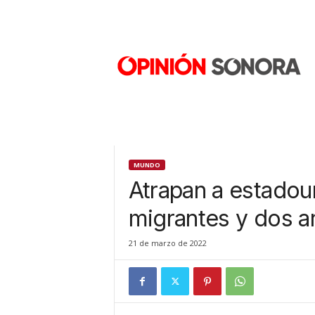
O
p
i
n
i
ó
n
S
o
n
MUNDO
o
Atrapan a estadou
r
a
migrantes y dos 
N
u
21 de marzo de 2022
e
v
o