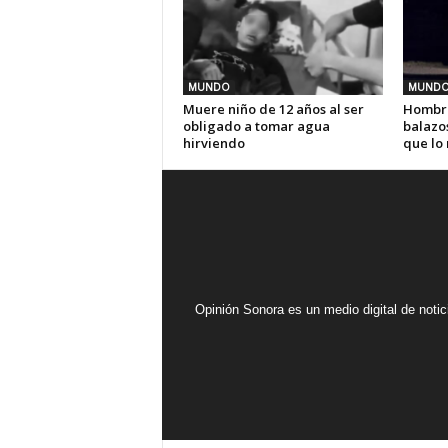
MUNDO
MUND
Muere niño de 12 años al ser
Hombre
obligado a tomar agua
balazos
hirviendo
que lo 
Opinión Sonora es un medio digital de noti