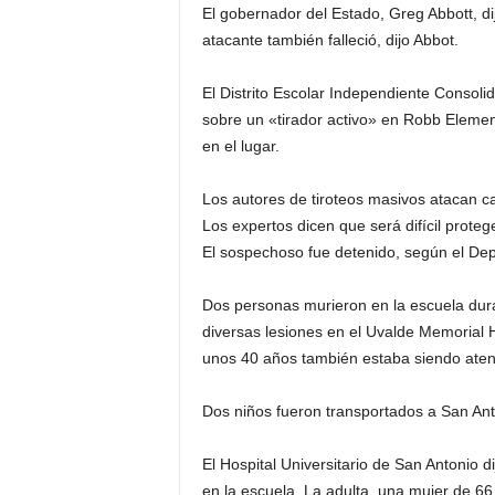
El gobernador del Estado, Greg Abbott, di
atacante también falleció, dijo Abbot.
El Distrito Escolar Independiente Consoli
sobre un «tirador activo» en Robb Elementa
en el lugar.
Los autores de tiroteos masivos atacan 
Los expertos dicen que será difícil proteg
El sospechoso fue detenido, según el Dep
Dos personas murieron en la escuela dura
diversas lesiones en el Uvalde Memorial 
unos 40 años también estaba siendo atend
Dos niños fueron transportados a San Anto
El Hospital Universitario de San Antonio di
en la escuela. La adulta, una mujer de 66 