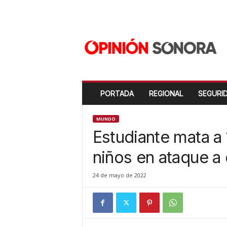
O
p
i
n
i
ó
n
PORTADA
REGIONAL
SEGURI
S
o
n
MUNDO
o
Estudiante mata a 
r
a
niños en ataque a 
N
u
24 de mayo de 2022
e
v
o