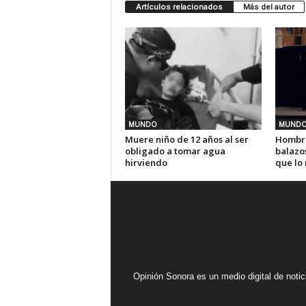
Artículos relacionados
Más del autor
MUNDO
MUND
Muere niño de 12 años al ser
Hombre
obligado a tomar agua
balazos
hirviendo
que lo 
Opinión Sonora es un medio digital de noti