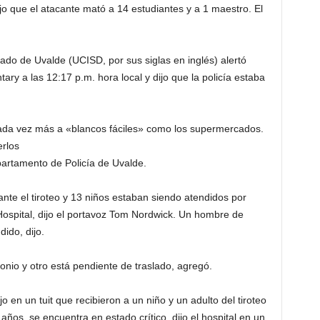
jo que el atacante mató a 14 estudiantes y a 1 maestro. El
dado de Uvalde (UCISD, por sus siglas en inglés) alertó
ry a las 12:17 p.m. hora local y dijo que la policía estaba
cada vez más a «blancos fáciles» como los supermercados.
erlos
artamento de Policía de Uvalde.
nte el tiroteo y 13 niños estaban siendo atendidos por
Hospital, dijo el portavoz Tom Nordwick. Un hombre de
ido, dijo.
nio y otro está pendiente de traslado, agregó.
jo en un tuit que recibieron a un niño y un adulto del tiroteo
años, se encuentra en estado crítico, dijo el hospital en un