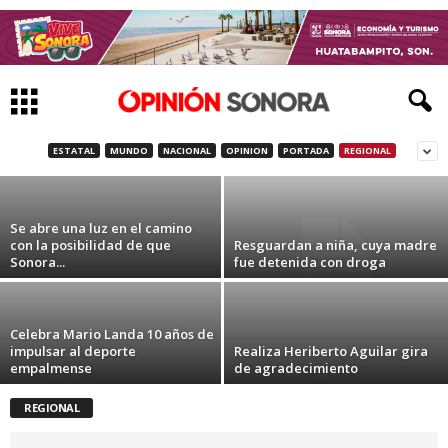
Deja comandante Echeverría «El Che»
legado de valentía a la PESP en Sonora
ESTATAL
MUNDO
NACIONAL
OPINION
PORTADA
REGIONAL
7 de septiembre de 2021
Se abre una luz en el camino
con la posibilidad de que
Resguardan a niña, cuya madre
Sonora...
fue detenida con droga
Celebra Mario Landa 10 años de
impulsar al deporte
Realiza Heriberto Aguilar gira
empalmense
de agradecimiento
REGIONAL